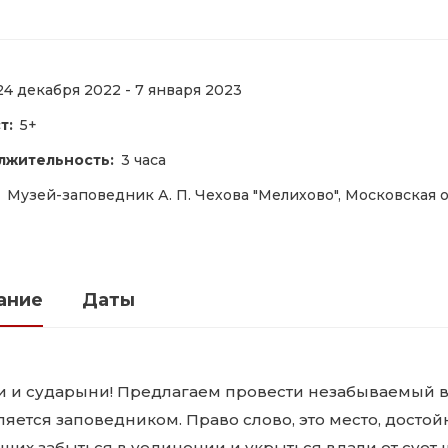
24 декабря 2022 - 7 января 2023
т:
5+
лжительность:
3 часа
Музей-заповедник А. П. Чехова "Мелихово", Московская 
ание
Даты
и и сударыни! Предлагаем провести незабываемый в
ляется заповедником. Право слово, это место, досто
их забыться в уединении и укрыться вдали от сует 