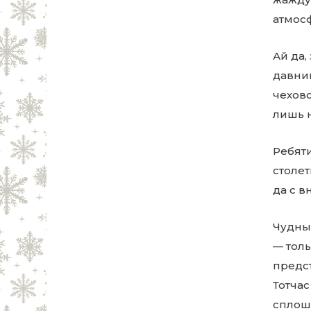
атмосф
Ай да,
давниш
чеховс
лишь н
Ребяти
столет
да с в
Чудны
— толь
предст
Тотчас
сплошь