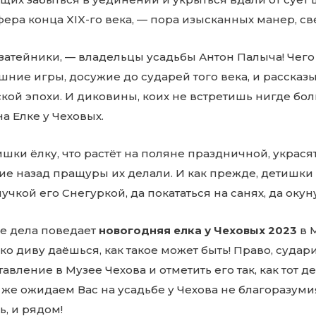
ера конца XIX-го века, — пора изысканных манер, с
 затейники, — владельцы усадьбы Антон Палыча! Чего
ние игры, досужие до сударей того века, и рассказы
кой эпохи. И диковины, коих не встретишь нигде боль
а Елке у Чеховых.
шки ёлку, что растёт на поляне праздничной, украся
ие назад пращуры их делали. И как прежде, детишки
нучкой его Снегуркой, да покататься на санях, да окун
е дела поведает
новогодняя елка у Чеховых 2023
в М
ко диву даёшься, как такое может быть! Право, судар
авление в Музее Чехова и отметить его так, как тот
 же ожидаем Вас на усадьбе у Чехова не благоразумия
, и рядом!