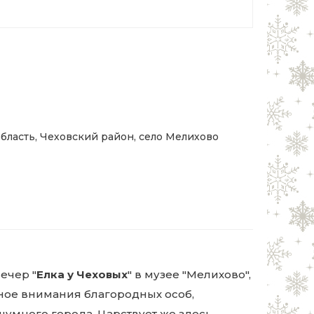
область, Чеховский район, село Мелихово
ечер "
Елка у Чеховых
" в музее "Мелихово",
йное внимания благородных особ,
шумного города. Царствует же здесь