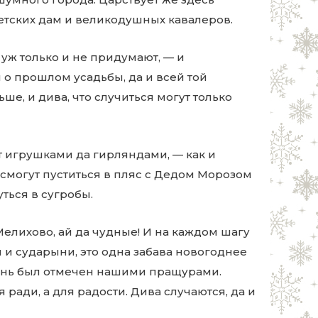
ветских дам и великодушных кавалеров.
 уж только и не придумают, — и
 о прошлом усадьбы, да и всей той
ше, и дива, что случиться могут только
т игрушками да гирляндами, — как и
 смогут пуститься в пляс с Дедом Морозом
уться в сугробы.
елихово, ай да чудные! И на каждом шагу
и и сударыни, это одна забава новогоднее
 день был отмечен нашими пращурами.
 ради, а для радости. Дива случаются, да и