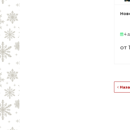
Нов
4 д
от 
Наза