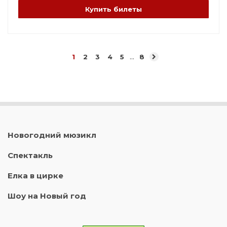
Купить билеты
...
1
2
3
4
5
8
Новогодний мюзикл
Спектакль
Елка в цирке
Шоу на Новый год