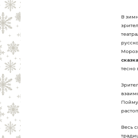
В зим
зрител
театра
русско
Мороз 
сказк
тесно
Зрите
взаим
Пойму
растоп
Весь 
тради