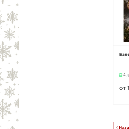
Бал
4 д
от 
Наза