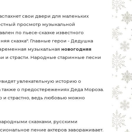
аспахнет свои двери для маленьких
местный просмотр музыкальной
авлен по пьесе-сказке известного
нняя сказка". Главные герои - Дедушка
 современная музыкальная
новогодняя
ви и страсти. Народные старинные песни
 увидят увлекательную историю о
 также о предостережениях Деда Мороза.
 и страстно, ведь любовью можно
народными сказками, русскими
иональное пение актеров завораживает.