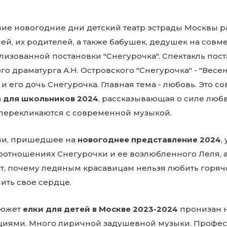
ние новогодние дни детский театр эстрады Москвы р
ей, их родителей, а также бабушек, дедушек на сов
лизованной постановки "Снегурочка". Спектакль пост
го драматурга А.Н. Островского "Снегурочка" - "Весе
и его дочь Снегурочка. Главная тема - любовь. Это
а для школьников 2024
, рассказывающая о силе люб
 перекликаются с современной музыкой.
ли, пришедшее на
новогоднее представление 2024
,
оотношениях Снегурочки и ее возлюбленного Леля, а
т, почему ледяным красавицам нельзя любить горячо
ить свое сердце.
сюжет
елки для детей в Москве 2023-2024
пронизан 
циями. Много лиричной задушевной музыки. Професс