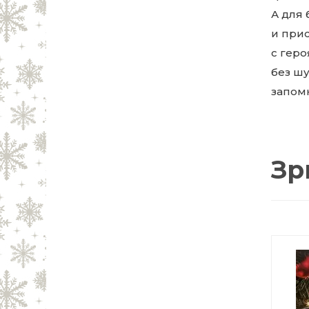
А для 
и при
с геро
без ш
запомн
Зр