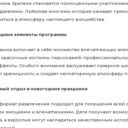
ника. Зрители становятся полноценными участниками
дателями. Любимая многими история оживает прямо 
иться в атмосферу настоящего волшебства.
щные элементы программы
амма включает в себя множество впечатляющих эле
, красочные костюмы персонажей, профессиональны
ффекты. Особого внимания заслуживает лазерное шо
ю зрелищность и создает неповторимую атмосферу п
ный отдых в новогодние праздники
 формат развлечения подходит для посещения всей 
и эмоциями и впечатлениями. Дети получают возможн
а, а взрослые могут насладиться качественным исп
овкой.