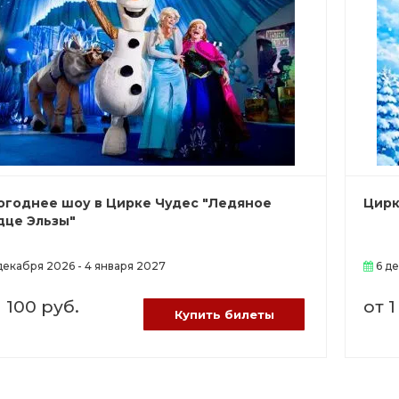
огоднее шоу в Цирке Чудес "Ледяное
Цирк
дце Эльзы"
декабря 2026 - 4 января 2027
6 де
1 100 руб.
от 1
Купить билеты