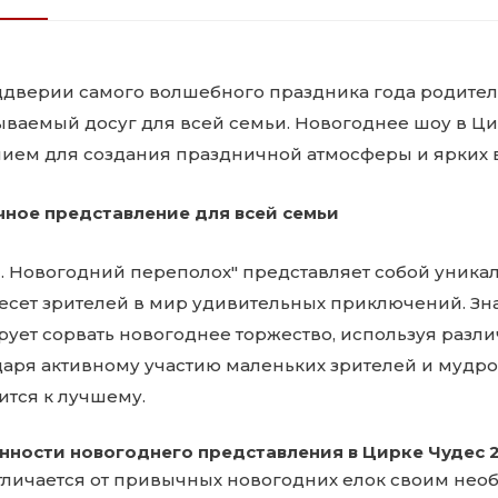
ддверии самого волшебного праздника года родители
ываемый досуг для всей семьи. Новогоднее шоу в Ци
ием для создания праздничной атмосферы и ярких 
чное представление для всей семьи
ч. Новогодний переполох" представляет собой уника
есет зрителей в мир удивительных приключений. З
ует сорвать новогоднее торжество, используя разли
даря активному участию маленьких зрителей и мудро
ится к лучшему.
нности новогоднего представления в Цирке Чудес 
тличается от привычных новогодних елок своим не