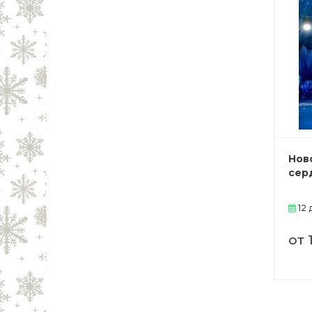
Нов
сер
12 
от 