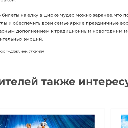
 билеты на елку в Цирке Чудес можно заранее, что 
улы и обеспечить всей семье яркие праздничные во
асным дополнением к традиционным новогодним ме
ительных эмоций.
ООО "МДТЗК", ИНН: 7710944197
ителей также интерес