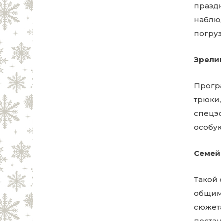
празд
наблю
погруз
Зрели
Прогр
трюки
спецэ
особу
Семей
Такой
общим
сюжет
постан