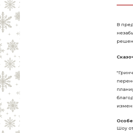
В пре
незаб
решен
Сказо
"Грин
перен
планир
благо
измен
Особе
Шоу о