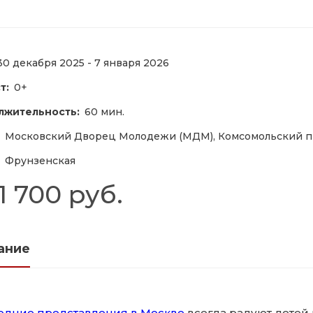
30 декабря 2025 - 7 января 2026
т:
0+
лжительность:
60 мин.
Московский Дворец Молодежи (МДМ), Комсомольский пр
Фрунзенская
1 700 руб.
ание
одние представления в Москве
всегда радуют детей