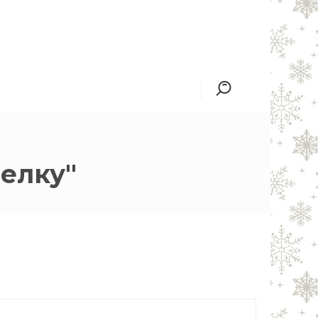
елку"