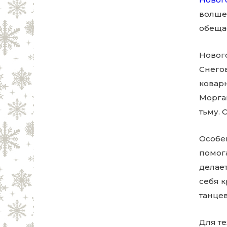
волшеб
обеща
Новог
Снего
ковар
Морган
тьму. 
Особен
помога
делае
себя 
танце
Для те