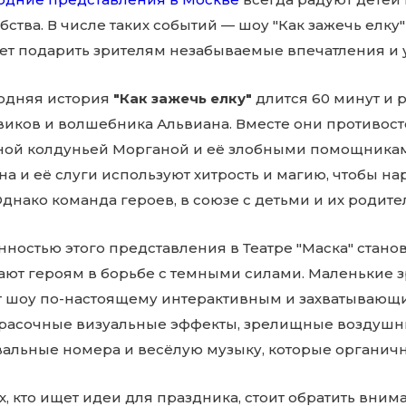
ства. В числе таких событий — шоу "Как зажечь елку"
ет подарить зрителям незабываемые впечатления и 
одняя история
"Как зажечь елку"
длится 60 минут и 
виков и волшебника Альвиана. Вместе они противос
ной колдуньей Морганой и её злобными помощниками
а и её слуги используют хитрость и магию, чтобы на
Однако команда героев, в союзе с детьми и их родите
ностью этого представления в Театре "Маска" станов
ют героям в борьбе с темными силами. Маленькие зр
т шоу по-настоящему интерактивным и захватывающим
красочные визуальные эффекты, зрелищные воздушн
вальные номера и весёлую музыку, которые органич
х, кто ищет идеи для праздника, стоит обратить вни